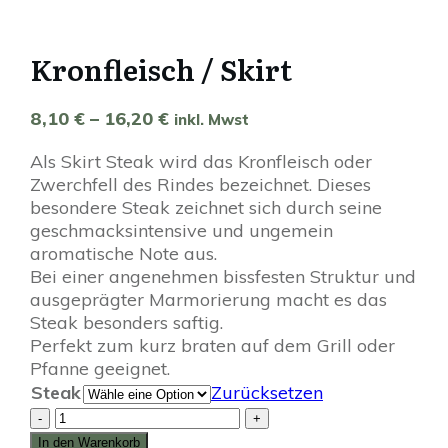
Kronfleisch / Skirt
8,10
€
–
16,20
€
Preisspanne:
inkl. Mwst
8,10 €
Als Skirt Steak wird das Kronfleisch oder
bis
Zwerchfell des Rindes bezeichnet. Dieses
16,20 €
besondere Steak zeichnet sich durch seine
geschmacksintensive und ungemein
aromatische Note aus.
Bei einer angenehmen bissfesten Struktur und
ausgeprägter Marmorierung macht es das
Steak besonders saftig.
Perfekt zum kurz braten auf dem Grill oder
Pfanne geeignet.
Steak
Zurücksetzen
Kronfleisch
-
+
/
In den Warenkorb