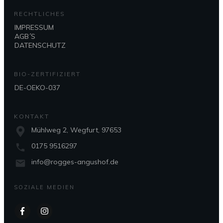
Pro
RECHTLICHES
gew
IMPRESSUM
AGB´S
we
DATENSCHUTZ
BIO-ZERTIFIZIERT
DE-OEKO-037
KONTAKT
Mühlweg 2, Wegfurt, 97653
0175 9516297
info@rogges-angushof.de
SOZIALE MEDIEN