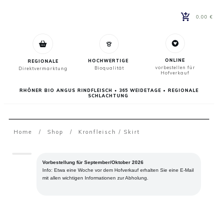
0,00 €
ONLINE
HOCHWERTIGE
REGIONALE
vorbestellen für
Bioqualität
Direktvermarktung
Hofverkauf
RHÖNER BIO ANGUS RINDFLEISCH • 365 WEIDETAGE • REGIONALE
SCHLACHTUNG
Home
/
Shop
/
Kronfleisch / Skirt
Vorbestellung für September/Oktober 2026
Info: Etwa eine Woche vor dem Hofverkauf erhalten Sie eine E-Mail
mit allen wichtigen Informationen zur Abholung.