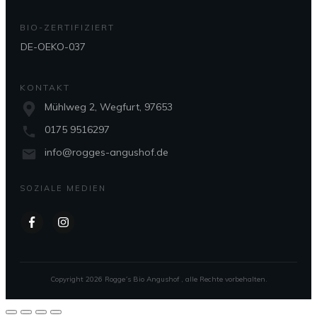
BIO-ZERTIFIZIERT
DE-OEKO-037
KONTAKT
Mühlweg 2, Wegfurt, 97653
0175 9516297
info@rogges-angushof.de
SOZIALE MEDIEN
Copyright
2026
Rogge´s Bio Angushof
, alle Rechte vorbehalten.