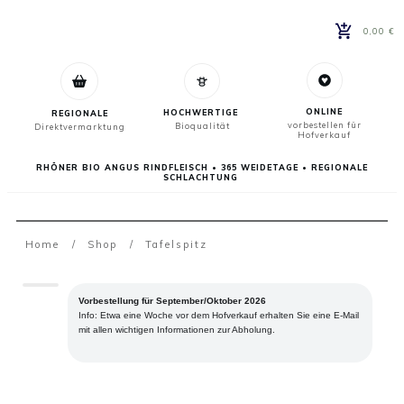
0,00 €
ONLINE
HOCHWERTIGE
REGIONALE
vorbestellen für
Bioqualität
Direktvermarktung
Hofverkauf
RHÖNER BIO ANGUS RINDFLEISCH • 365 WEIDETAGE • REGIONALE
SCHLACHTUNG
Home
/
Shop
/
Tafelspitz
Vorbestellung für September/Oktober 2026
Info: Etwa eine Woche vor dem Hofverkauf erhalten Sie eine E-Mail
mit allen wichtigen Informationen zur Abholung.