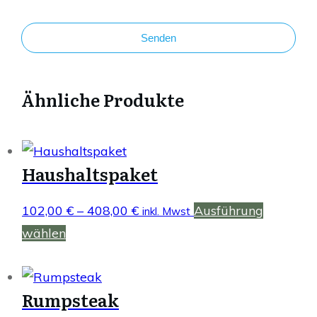
Senden
Ähnliche Produkte
Haushaltspaket
102,00
€
–
408,00
€
Preisspanne:
Ausführung
inkl. Mwst
102,00 €
wählen
Dieses
bis
Produkt
408,00 €
weist
Rumpsteak
mehrere