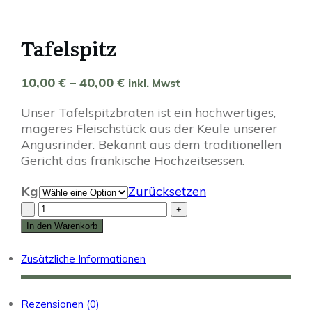
Tafelspitz
10,00
€
–
40,00
€
Preisspanne:
inkl. Mwst
10,00 €
Unser Tafelspitzbraten ist ein hochwertiges,
bis
mageres Fleischstück aus der Keule unserer
40,00 €
Angusrinder. Bekannt aus dem traditionellen
Gericht das fränkische Hochzeitsessen.
Kg
Zurücksetzen
Tafelspitz
-
+
Menge
In den Warenkorb
Zusätzliche Informationen
Rezensionen (0)