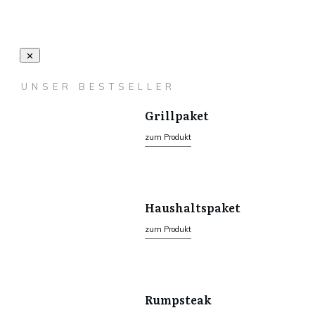
40,00 €
Die
Optionen
können
auf
UNSER BESTSELLER
der
Grillpaket
Produktseite
zum Produkt
gewählt
werden
Haushaltspaket
zum Produkt
Rumpsteak