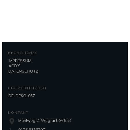
Bei Fragen oder Problemen
0175 9516297
RECHTLICHES
IMPRESSUM
AGB´S
DATENSCHUTZ
BIO-ZERTIFIZIERT
DE-OEKO-037
KONTAKT
Mühlweg 2, Wegfurt, 97653
0175 9516297