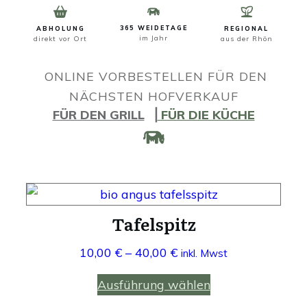
365 WEIDETAGE
ABHOLUNG
REGIONAL
im Jahr
direkt vor Ort
aus der Rhön
ONLINE VORBESTELLEN FÜR DEN
NÄCHSTEN HOFVERKAUF
FÜR DEN GRILL
⎟
FÜR DIE KÜCHE
Dieses
Produkt
Tafelspitz
weist
Preisspanne:
10,00
€
–
40,00
€
inkl. Mwst
mehrere
10,00 €
Varianten
Ausführung wählen
bis
auf.