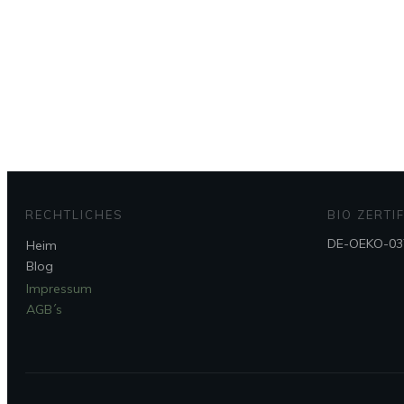
RECHTLICHES
BIO ZERTIF
DE-OEKO-03
Heim
Blog
Impressum
AGB´s