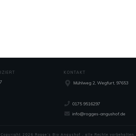
IZIERT
KONTAKT
7
Mühlweg 2, Wegfurt, 97653
0175 9516297
info@rogges-angushof.de
Copyright
2026
Rogge´s Bio Angushof
, alle Rechte vorbehalten.